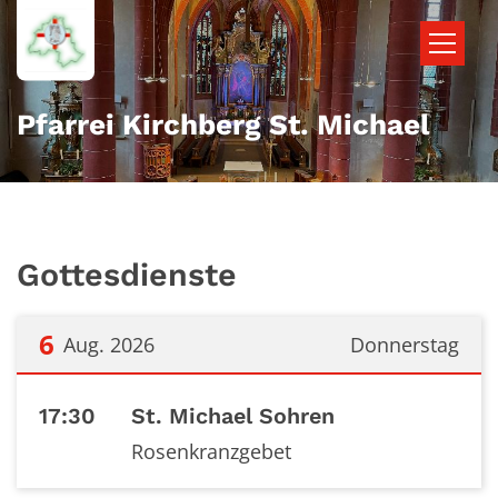
Zum Inhalt springen
Pfarrei Kirchberg St. Michael
Gottesdienste
6
Aug. 2026
Donnerstag
Datum: 6. August 2026
17:30
St. Michael Sohren
Rosenkranzgebet