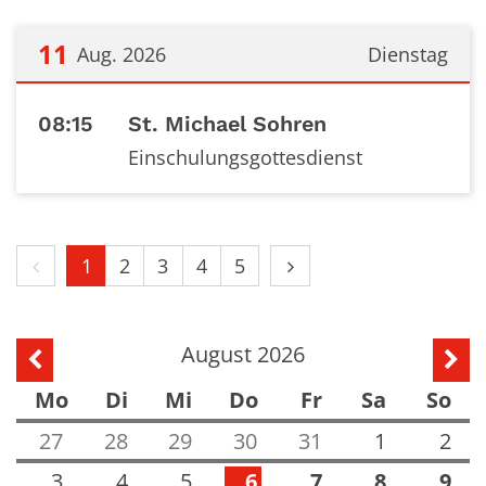
11
Aug. 2026
Dienstag
Datum: 11. August 2026
08:15
St. Michael Sohren
Einschulungsgottesdienst
Vorherige Seite
Nächste Seite
1
2
3
4
5
August 2026
Vorherige Seite
Näch
Mo
Di
Mi
Do
Fr
Sa
So
27
28
29
30
31
1
2
3
4
5
6
7
8
9