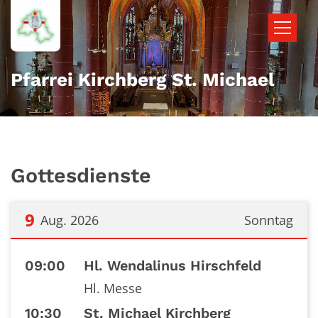
Zum Inhalt springen
Pfarrei Kirchberg St. Michael
Gottesdienste
9
Aug. 2026
Sonntag
Datum: 9. August 2026
09:00
Hl. Wendalinus Hirschfeld
Hl. Messe
10:30
St. Michael Kirchberg