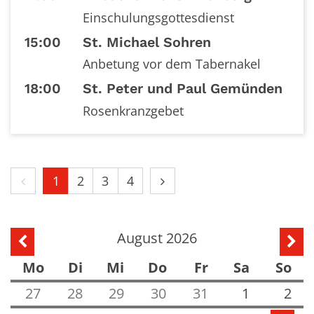
Einschulungsgottesdienst
15:00
St. Michael Sohren
Anbetung vor dem Tabernakel
18:00
St. Peter und Paul Gemünden
Rosenkranzgebet
Vorherige Seite
Nächste Seite
1
2
3
4
August 2026
Vorherige Seite
Näch
Mo
Di
Mi
Do
Fr
Sa
So
27
28
29
30
31
1
2