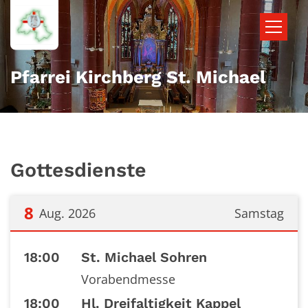
Zum Inhalt springen
Pfarrei Kirchberg St. Michael
Gottesdienste
8
Aug. 2026
Samstag
Datum: 8. August 2026
18:00
St. Michael Sohren
Vorabendmesse
18:00
Hl. Dreifaltigkeit Kappel