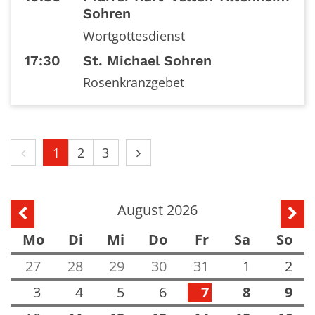
Sohren
Wortgottesdienst
17:30
St. Michael Sohren
Rosenkranzgebet
Vorherige Seite
Nächste Seite
1
2
3
August 2026
Vorherige Seite
Näch
Mo
Di
Mi
Do
Fr
Sa
So
27
28
29
30
31
1
2
3
4
5
6
7
8
9