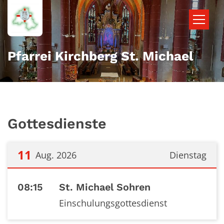
Zum Inhalt springen
Pfarrei Kirchberg St. Michael
Gottesdienste
11
Aug. 2026
Dienstag
Datum: 11. August 2026
08:15
St. Michael Sohren
Einschulungsgottesdienst