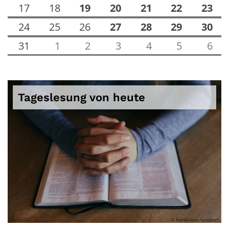
17
18
19
20
21
22
23
24
25
26
27
28
29
30
31
1
2
3
4
5
6
Tageslesung von heute
© Patrick Fore / unsplash