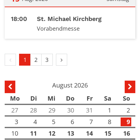
Datum: 15. August 2026
18:00
St. Michael Kirchberg
Vorabendmesse
Vorherige Seite
Nächste Seite
1
2
3
August 2026
Vorherige Seite
Näch
Mo
Di
Mi
Do
Fr
Sa
So
27
28
29
30
31
1
2
3
4
5
6
7
8
9
10
11
12
13
14
15
16