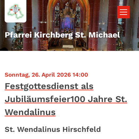
Zum Inhalt springen
Pfarrei Kirchberg St. Michael
:
Sonntag, 26. April 2026 14:00
Festgottesdienst als
Jubiläumsfeier100 Jahre St.
Wendalinus
St. Wendalinus Hirschfeld