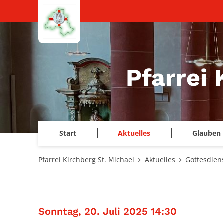
Zum Inhalt springen
Pfarrei 
Start
Aktuelles
Glauben 
Pfarrei Kirchberg St. Michael
Aktuelles
Gottesdien
:
Sonntag, 20. Juli 2025 14:30