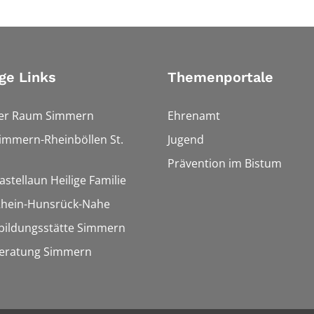
ge Links
Themenportale
ler Raum Simmern
Ehrenamt
Simmern-Rheinböllen St.
Jugend
Prävention im Bistum
astellaun Heilige Familie
 Rhein-Hunsrück-Nahe
bildungsstätte Simmern
eratung Simmern