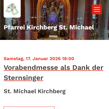
Zum Inhalt springen
Pfarrei Kirchberg St. Michael
:
Samstag, 17. Januar 2026 18:00
Vorabendmesse als Dank der
Sternsinger
St. Michael Kirchberg