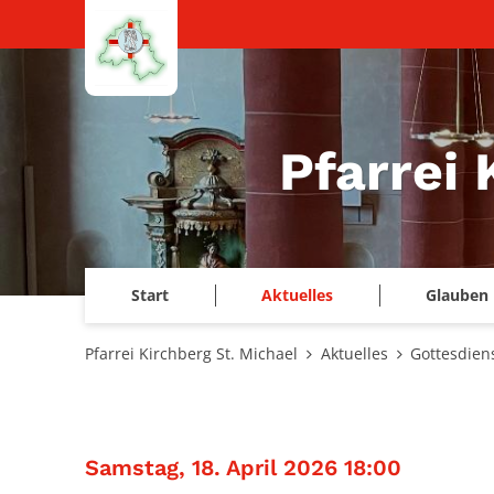
Zum Inhalt springen
Pfarrei 
Start
Aktuelles
Glauben 
Pfarrei Kirchberg St. Michael
Aktuelles
Gottesdien
:
Samstag, 18. April 2026 18:00