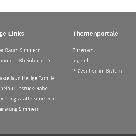
ge Links
Themenportale
ler Raum Simmern
Ehrenamt
Simmern-Rheinböllen St.
Jugend
Prävention im Bistum
astellaun Heilige Familie
 Rhein-Hunsrück-Nahe
bildungsstätte Simmern
eratung Simmern