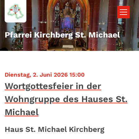
Zum Inhalt springen
Pfarrei Kirchberg St. Michael
:
Dienstag, 2. Juni 2026 15:00
Wortgottesfeier in der
Wohngruppe des Hauses St.
Michael
Haus St. Michael Kirchberg