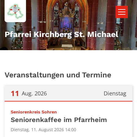
Zum Inhalt springen
Pfarrei Kirchberg St. Michael
Veranstaltungen und Termine
11
Aug. 2026
Dienstag
Datum: 11. August 2026
:
Seniorenkreis Sohren
Seniorenkaffee im Pfarrheim
Dienstag, 11. August 2026 14:00