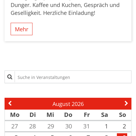
Dunger. Kaffee und Kuchen, Gespräch und
Geselligkeit. Herzliche Einladung!
Mehr
Suche in Veranstaltungen
August 2026
Vorherige Seite
Näch
Mo
Di
Mi
Do
Fr
Sa
So
27
28
29
30
31
1
2