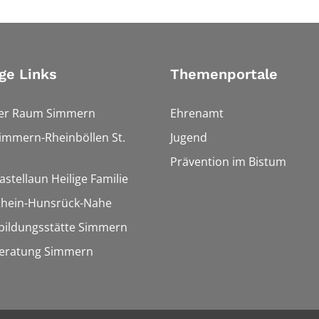
ge Links
Themenportale
ler Raum Simmern
Ehrenamt
Simmern-Rheinböllen St.
Jugend
Prävention im Bistum
astellaun Heilige Familie
 Rhein-Hunsrück-Nahe
bildungsstätte Simmern
eratung Simmern