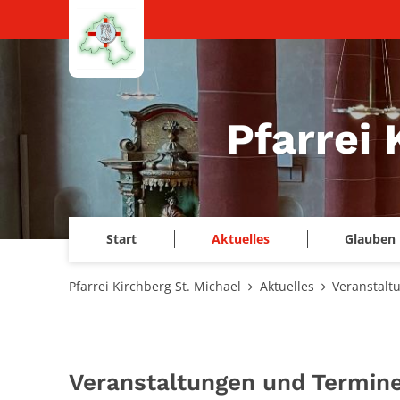
Zum Inhalt springen
Pfarrei 
Start
Aktuelles
Glauben 
Pfarrei Kirchberg St. Michael
Aktuelles
Veranstalt
Veranstaltungen und Termin