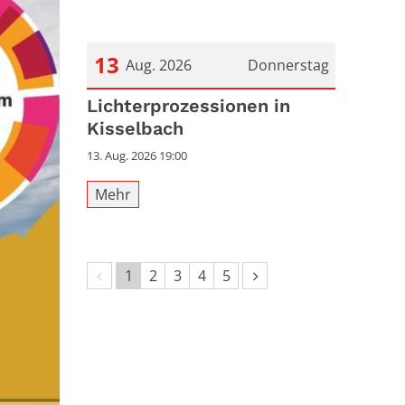
13
Aug. 2026
Donnerstag
Datum: 13. August 2026
Lichterprozessionen in
Kisselbach
13. Aug. 2026 19:00
Mehr
Vorherige Seite
Nächste Seite
1
2
3
4
5