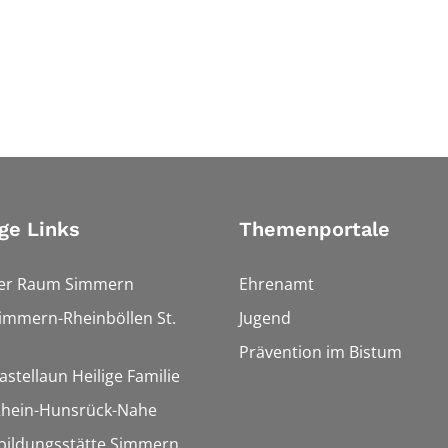
ge Links
Themenportale
ler Raum Simmern
Ehrenamt
Simmern-Rheinböllen St.
Jugend
Prävention im Bistum
astellaun Heilige Familie
 Rhein-Hunsrück-Nahe
bildungsstätte Simmern