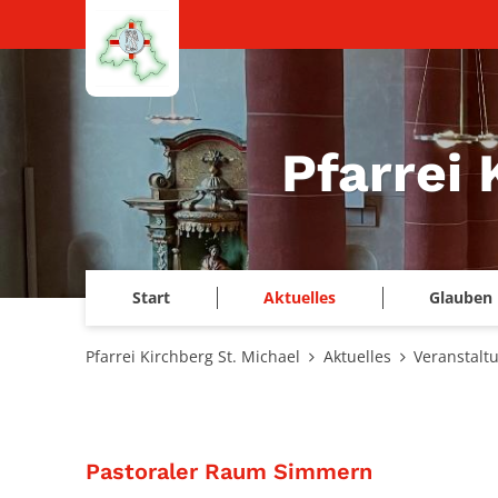
Zum Inhalt springen
Pfarrei 
Start
Aktuelles
Glauben 
Pfarrei Kirchberg St. Michael
Aktuelles
Veranstalt
:
Pastoraler Raum Simmern