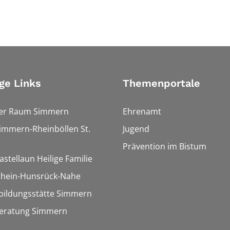
ge Links
Themenportale
ler Raum Simmern
Ehrenamt
Simmern-Rheinböllen St.
Jugend
Prävention im Bistum
astellaun Heilige Familie
 Rhein-Hunsrück-Nahe
bildungsstätte Simmern
eratung Simmern