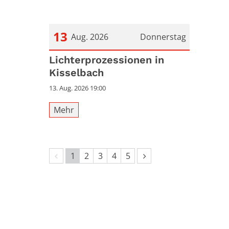
13
Aug. 2026
Donnerstag
Datum: 13. August 2026
Lichterprozessionen in
Kisselbach
13. Aug. 2026 19:00
Mehr
Vorherige Seite
Nächste Seite
1
2
3
4
5