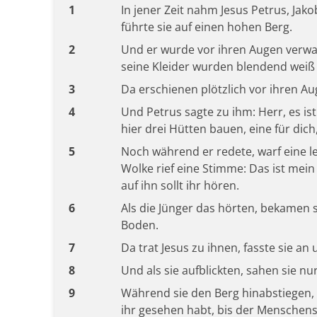
1
In jener Zeit nahm Jesus Petrus, Ja
führte sie auf einen hohen Berg.
2
Und er wurde vor ihren Augen verwan
seine Kleider wurden blendend weiß 
3
Da erschienen plötzlich vor ihren Au
4
Und Petrus sagte zu ihm: Herr, es ist
hier drei Hütten bauen, eine für dich,
5
Noch während er redete, warf eine l
Wolke rief eine Stimme: Das ist mein
auf ihn sollt ihr hören.
6
Als die Jünger das hörten, bekamen 
Boden.
7
Da trat Jesus zu ihnen, fasste sie an 
8
Und als sie aufblickten, sahen sie nu
9
Während sie den Berg hinabstiegen,
ihr gesehen habt, bis der Menschens