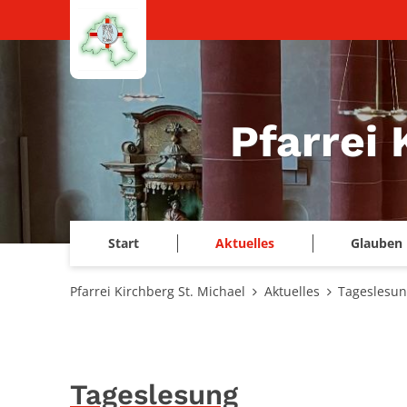
Zum Inhalt springen
Pfarrei 
Start
Aktuelles
Glauben 
Pfarrei Kirchberg St. Michael
Aktuelles
Tageslesu
Tageslesung