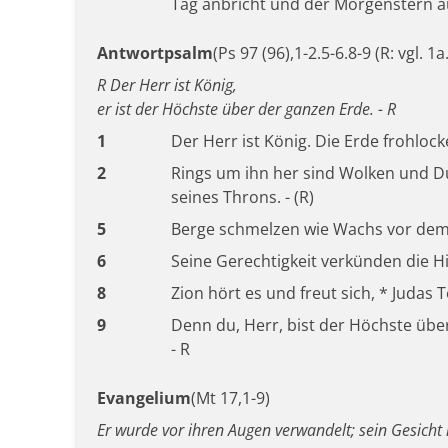
Tag anbricht und der Morgenstern a
Antwortpsalm
(Ps 97 (96),1-2.5-6.8-9 (R: vgl. 1a
R Der Herr ist König,
er ist der Höchste über der ganzen Erde. - R
1
Der Herr ist König. Die Erde frohlocke
2
Rings um ihn her sind Wolken und Du
seines Throns. - (R)
5
Berge schmelzen wie Wachs vor dem H
6
Seine Gerechtigkeit verkünden die Him
8
Zion hört es und freut sich, * Judas 
9
Denn du, Herr, bist der Höchste übe
- R
Evangelium
(Mt 17,1-9)
Er wurde vor ihren Augen verwandelt; sein Gesicht 