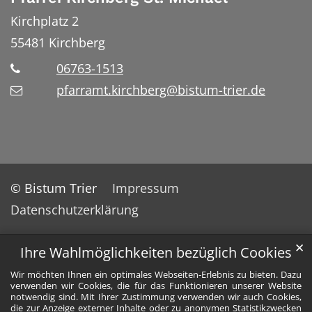
Kirchplatz 2
55481
Kirchberg
06763-1513
pfarramt.kirchberg@bistum-trier.de
© Bistum Trier
Impressum
Datenschutzerklärung
✕
Ihre Wahlmöglichkeiten bezüglich Cookies
Wir möchten Ihnen ein optimales Webseiten-Erlebnis zu bieten. Dazu
verwenden wir Cookies, die für das Funktionieren unserer Website
notwendig sind. Mit Ihrer Zustimmung verwenden wir auch Cookies,
die zur Anzeige externer Inhalte oder zu anonymen Statistikzwecken