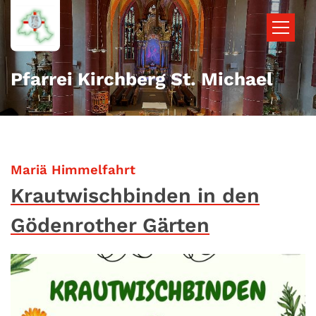
Zum Inhalt springen
Pfarrei Kirchberg St. Michael
:
Mariä Himmelfahrt
Krautwischbinden in den
Gödenrother Gärten