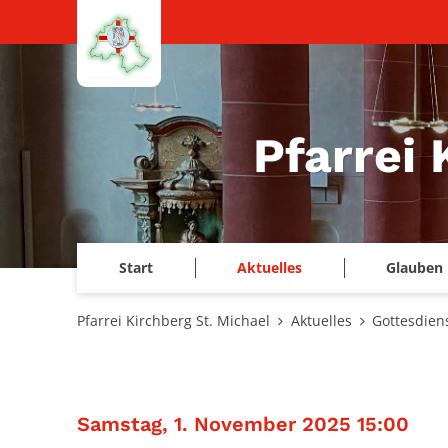
Zum Inhalt springen
Pfarrei 
Start
Aktuelles
Glauben 
Pfarrei Kirchberg St. Michael
Aktuelles
Gottesdien
:
Samstag, 1. November 2025 15:00