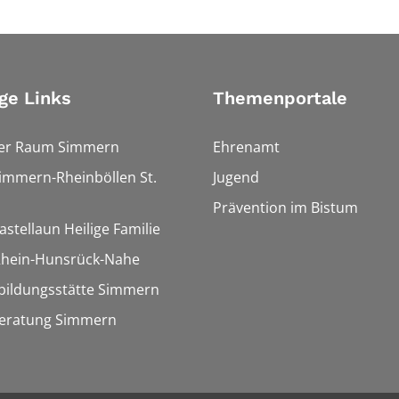
ge Links
Themenportale
ler Raum Simmern
Ehrenamt
Simmern-Rheinböllen St.
Jugend
Prävention im Bistum
astellaun Heilige Familie
 Rhein-Hunsrück-Nahe
bildungsstätte Simmern
eratung Simmern