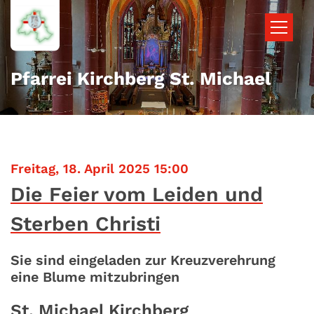
Zum Inhalt springen
Pfarrei Kirchberg St. Michael
:
Freitag, 18. April 2025 15:00
Die Feier vom Leiden und
Sterben Christi
Sie sind eingeladen zur Kreuzverehrung
eine Blume mitzubringen
St. Michael Kirchberg