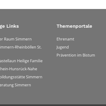
ge Links
Themenportale
ler Raum Simmern
Ehrenamt
Simmern-Rheinböllen St.
Jugend
Prävention im Bistum
astellaun Heilige Familie
 Rhein-Hunsrück-Nahe
bildungsstätte Simmern
eratung Simmern