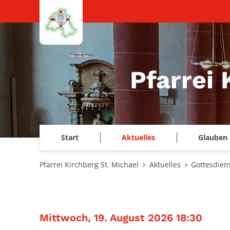
Zum Inhalt springen
Pfarrei 
Start
Aktuelles
Glauben 
Pfarrei Kirchberg St. Michael
Aktuelles
Gottesdien
:
Mittwoch, 19. August 2026 18:30