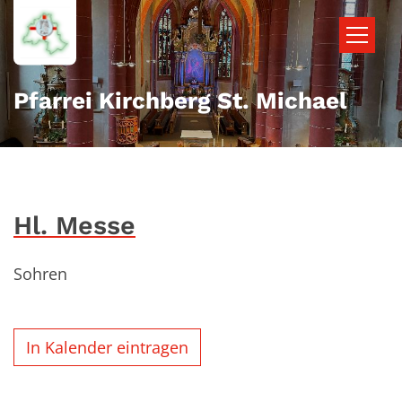
Zum Inhalt springen
Pfarrei Kirchberg St. Michael
Hl. Messe
Sohren
In Kalender eintragen