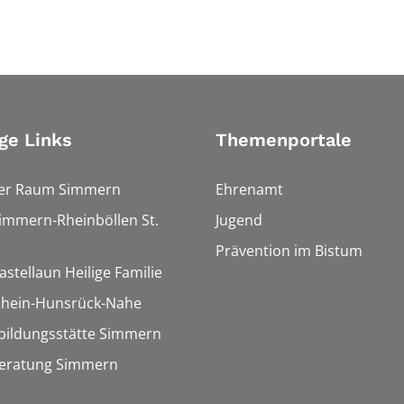
ge Links
Themenportale
ler Raum Simmern
Ehrenamt
Simmern-Rheinböllen St.
Jugend
Prävention im Bistum
astellaun Heilige Familie
 Rhein-Hunsrück-Nahe
bildungsstätte Simmern
eratung Simmern