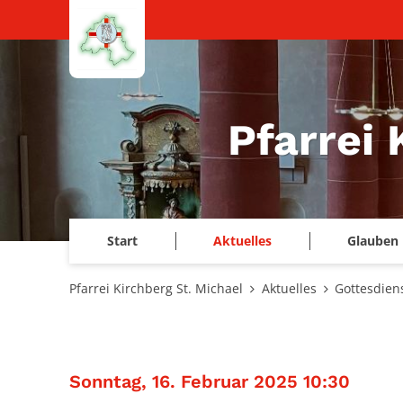
Zum Inhalt springen
Pfarrei 
Start
Aktuelles
Glauben 
Pfarrei Kirchberg St. Michael
Aktuelles
Gottesdien
:
Sonntag, 16. Februar 2025 10:30