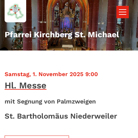
Zum Inhalt springen
Pfarrei Kirchberg St. Michael
:
Samstag, 1. November 2025 9:00
Hl. Messe
mit Segnung von Palmzweigen
St. Bartholomäus Niederweiler