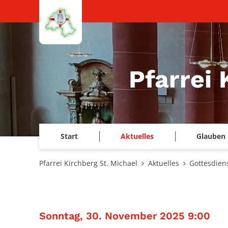
Zum Inhalt springen
Pfarrei 
Start
Aktuelles
Glauben 
Pfarrei Kirchberg St. Michael
Aktuelles
Gottesdien
:
Sonntag, 30. November 2025 9:00