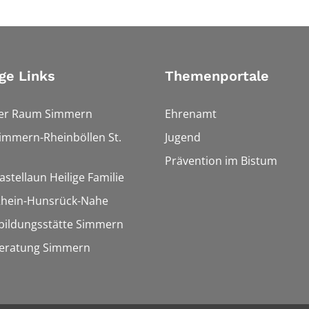
ge Links
Themenportale
ler Raum Simmern
Ehrenamt
Simmern-Rheinböllen St.
Jugend
Prävention im Bistum
astellaun Heilige Familie
 Rhein-Hunsrück-Nahe
bildungsstätte Simmern
eratung Simmern