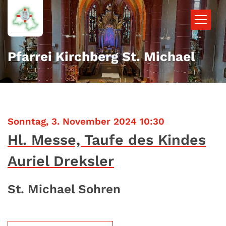
Zum Inhalt springen
Pfarrei Kirchberg St. Michael
:
Sonntag, 3. November 2024 10:30
Hl. Messe, Taufe des Kindes
Auriel Dreksler
St. Michael Sohren