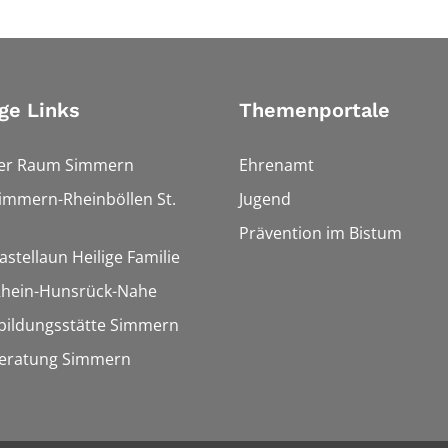
ge Links
Themenportale
ler Raum Simmern
Ehrenamt
Simmern-Rheinböllen St.
Jugend
Prävention im Bistum
astellaun Heilige Familie
 Rhein-Hunsrück-Nahe
bildungsstätte Simmern
eratung Simmern