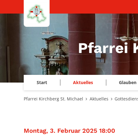
Zum Inhalt springen
Pfarrei 
Start
Aktuelles
Glauben 
Pfarrei Kirchberg St. Michael
Aktuelles
Gottesdien
:
Montag, 3. Februar 2025 18:00