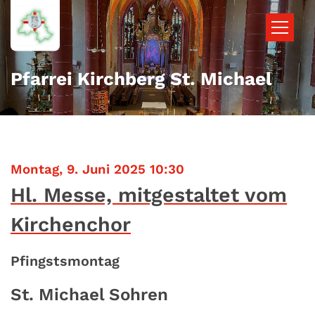
Zum Inhalt springen
Pfarrei Kirchberg St. Michael
:
Montag, 9. Juni 2025 10:30
Hl. Messe, mitgestaltet vom
Kirchenchor
Pfingstsmontag
St. Michael Sohren