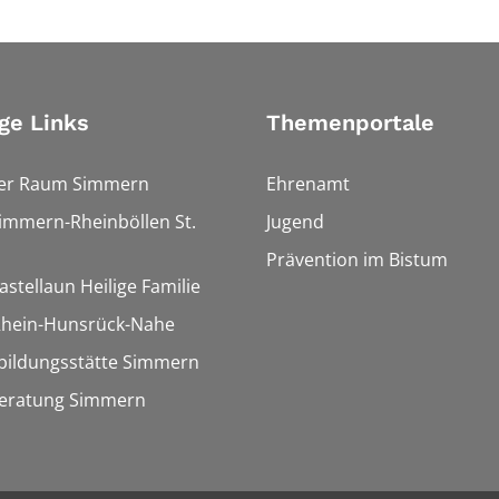
ge Links
Themenportale
ler Raum Simmern
Ehrenamt
Simmern-Rheinböllen St.
Jugend
Prävention im Bistum
astellaun Heilige Familie
 Rhein-Hunsrück-Nahe
bildungsstätte Simmern
eratung Simmern