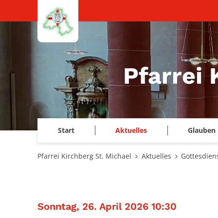
Zum Inhalt springen
Pfarrei 
Start
Aktuelles
Glauben 
Pfarrei Kirchberg St. Michael
Aktuelles
Gottesdien
:
Sonntag, 26. April 2026 10:30