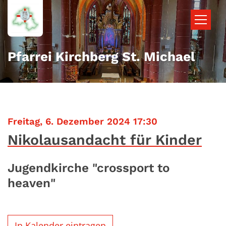
Zum Inhalt springen
Pfarrei Kirchberg St. Michael
:
Freitag, 6. Dezember 2024 17:30
Nikolausandacht für Kinder
Jugendkirche "crossport to
heaven"
In Kalender eintragen