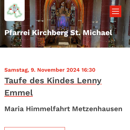
Zum Inhalt springen
Pfarrei Kirchberg St. Michael
:
Samstag, 9. November 2024 16:30
Taufe des Kindes Lenny
Emmel
Maria Himmelfahrt Metzenhausen