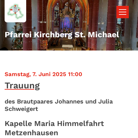
Zum Inhalt springen
Pfarrei Kirchberg St. Michael
:
Samstag, 7. Juni 2025 11:00
Trauung
des Brautpaares Johannes und Julia
Schweigert
Kapelle Maria Himmelfahrt
Metzenhausen