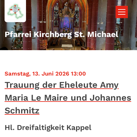
Zum Inhalt springen
Pfarrei Kirchberg St. Michael
:
Samstag, 13. Juni 2026 13:00
Trauung der Eheleute Amy
Maria Le Maire und Johannes
Schmitz
Hl. Dreifaltigkeit Kappel