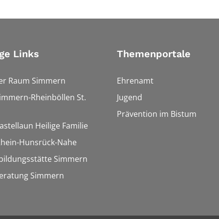
ge Links
Themenportale
ler Raum Simmern
Ehrenamt
Simmern-Rheinböllen St.
Jugend
Prävention im Bistum
astellaun Heilige Familie
 Rhein-Hunsrück-Nahe
bildungsstätte Simmern
eratung Simmern