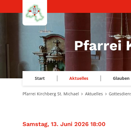
Zum Inhalt springen
Pfarrei 
Start
Aktuelles
Glauben 
Pfarrei Kirchberg St. Michael
Aktuelles
Gottesdien
:
Samstag, 13. Juni 2026 18:00