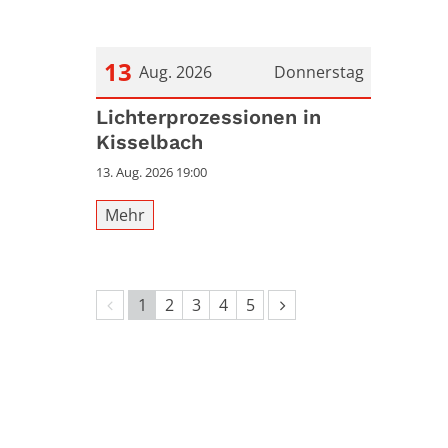
13
Aug. 2026
Donnerstag
Datum: 13. August 2026
Lichterprozessionen in
Kisselbach
13. Aug. 2026 19:00
Mehr
Vorherige Seite
Nächste Seite
1
2
3
4
5