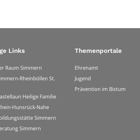
ge Links
Themenportale
ler Raum Simmern
Ehrenamt
Simmern-Rheinböllen St.
Jugend
Prävention im Bistum
astellaun Heilige Familie
 Rhein-Hunsrück-Nahe
bildungsstätte Simmern
eratung Simmern