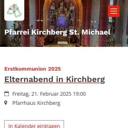
Zum Inhalt springen
Pfarrei Kirchberg St. Michael
:
Erstkommunion 2025
Elternabend in Kirchberg
Datum:
Freitag, 21. Februar 2025 19:00
Ort:
Pfarrhaus Kirchberg
In Kalender eintragen