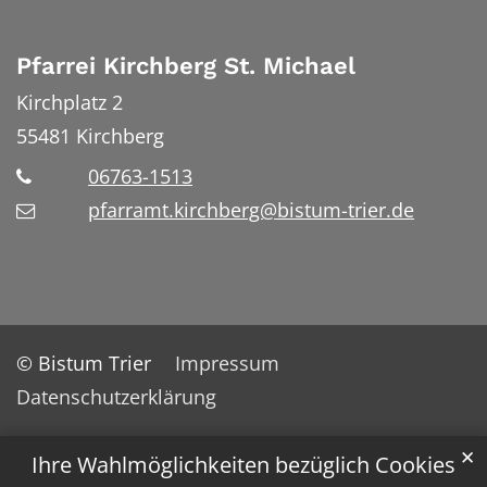
Pfarrei Kirchberg St. Michael
Kirchplatz 2
55481
Kirchberg
06763-1513
pfarramt.kirchberg@bistum-trier.de
© Bistum Trier
Impressum
Datenschutzerklärung
✕
Ihre Wahlmöglichkeiten bezüglich Cookies