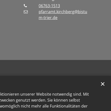
06763-1513
pfarramt.kirchberg@bistu
m-trier.de
✕
nktionieren unserer Website notwendig sind. Mit
kzwecken genutzt werden. Sie können selbst
 womöglich nicht mehr alle Funktionalitäten der