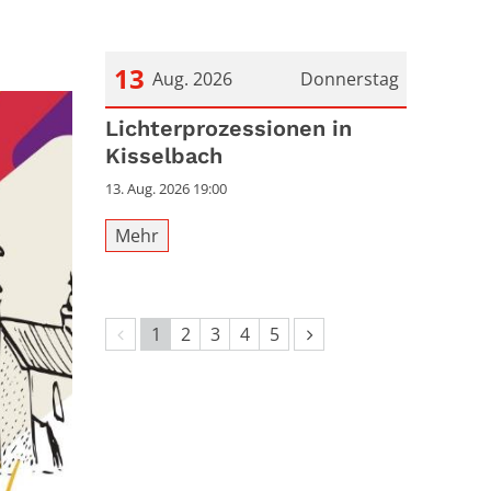
13
Aug. 2026
Donnerstag
Datum: 13. August 2026
Lichterprozessionen in
Kisselbach
13. Aug. 2026 19:00
Mehr
Vorherige Seite
Nächste Seite
1
2
3
4
5