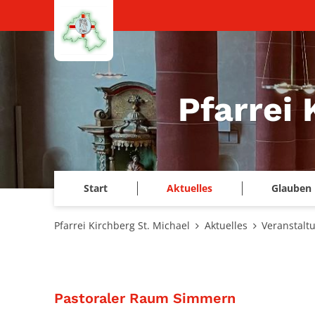
Zum Inhalt springen
Pfarrei 
Start
Aktuelles
Glauben 
Pfarrei Kirchberg St. Michael
Aktuelles
Veranstalt
:
Pastoraler Raum Simmern