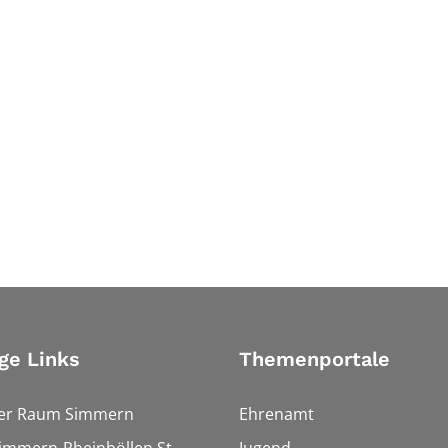
ge Links
Themenportale
ler Raum Simmern
Ehrenamt