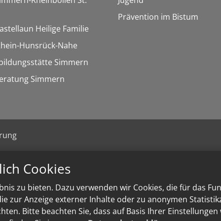
Simmern-Rheinböllen St.
Jugend
Prävention im Bistum
astellaun Heilige Familie
 Rhein-Hunsrück-Nahe
bildungsstätte Simmern
eratung Simmern
ärung
lich Cookies
nis zu bieten. Dazu verwenden wir Cookies, die für das Fu
e zur Anzeige externer Inhalte oder zu anonymen Statisti
ten. Bitte beachten Sie, dass auf Basis Ihrer Einstellungen