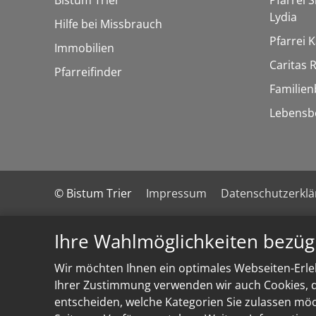
Bistum Trier
Pfarrei 
Lydia
Hilfe bei Missbrauch
Pfarrei K
Immobilien
Caritas
Pfarreifinder
Familien
Lebensb
© Bistum Trier
Impressum
Datenschutzerkl
Ihre Wahlmöglichkeiten bezüg
Wir möchten Ihnen ein optimales Webseiten-Erleb
Ihrer Zustimmung verwenden wir auch Cookies, di
entscheiden, welche Kategorien Sie zulassen möch