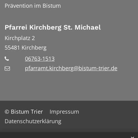
Prävention im Bistum
Pfarrei Kirchberg St. Michael
Kirchplatz 2
55481
Kirchberg
06763-1513
pfarramt.kirchberg@bistum-trier.de
© Bistum Trier
Impressum
Datenschutzerklärung