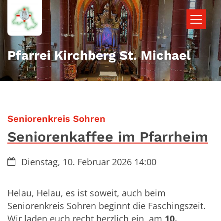
Zum Inhalt springen
Pfarrei Kirchberg St. Michael
:
Seniorenkreis Sohren
Seniorenkaffee im Pfarrheim
Datum:
Dienstag, 10. Februar 2026 14:00
Helau, Helau, es ist soweit, auch beim
Seniorenkreis Sohren beginnt die Faschingszeit.
Wir laden euch recht herzlich ein, am
10.