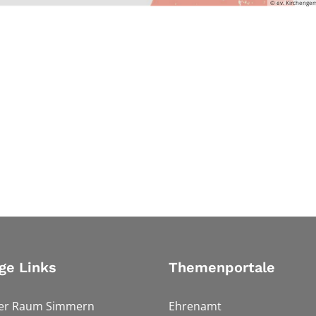
© ev. Kirchenge
ge Links
Themenportale
ler Raum Simmern
Ehrenamt