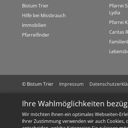
Bistum Trier
Pfarrei 
Lydia
Hilfe bei Missbrauch
Pfarrei K
Immobilien
Caritas
Pfarreifinder
Familien
Lebensb
© Bistum Trier
Impressum
Datenschutzerkl
Ihre Wahlmöglichkeiten bezüg
Wir möchten Ihnen ein optimales Webseiten-Erleb
Ihrer Zustimmung verwenden wir auch Cookies, di