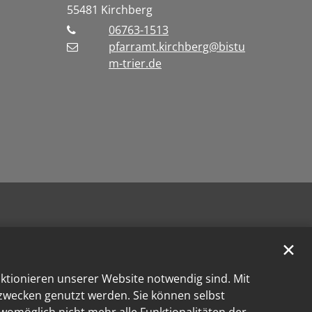
55481
Kirchberg
06763-1513
pfarramt.kirchberg@bistu
m-trier.de
✕
nktionieren unserer Website notwendig sind. Mit
kzwecken genutzt werden. Sie können selbst