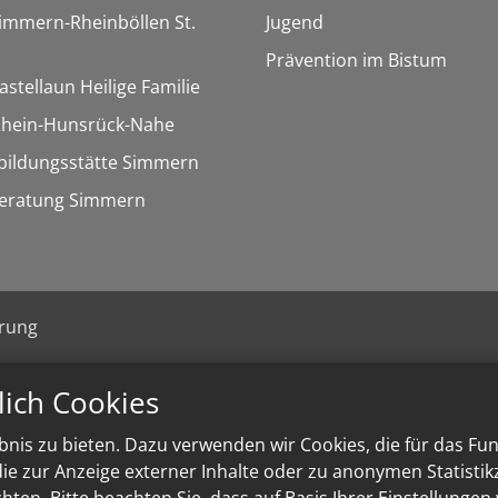
Simmern-Rheinböllen St.
Jugend
Prävention im Bistum
astellaun Heilige Familie
 Rhein-Hunsrück-Nahe
bildungsstätte Simmern
eratung Simmern
ärung
lich Cookies
nis zu bieten. Dazu verwenden wir Cookies, die für das Fu
e zur Anzeige externer Inhalte oder zu anonymen Statisti