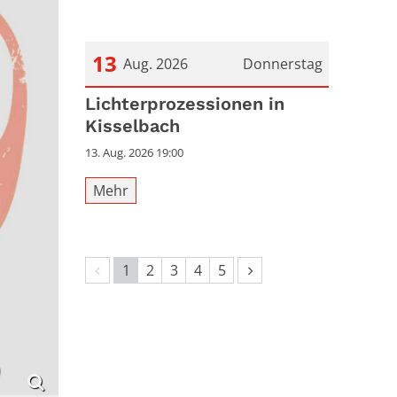
13
Aug. 2026
Donnerstag
Datum: 13. August 2026
Lichterprozessionen in
Kisselbach
13. Aug. 2026 19:00
Mehr
Vorherige Seite
Nächste Seite
1
2
3
4
5