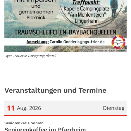
© Pastoraler Raum Simmern
Flyer Trauer in Bewegung aktuell
Veranstaltungen und Termine
11
Aug. 2026
Dienstag
Datum: 11. August 2026
:
Seniorenkreis Sohren
Seniorenkaffee im Pfarrheim