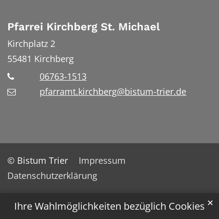
Pfarrei Kirchberg St. Michael
Kirchplatz 2
55481
Kirchberg
06763-1513
pfarramt.kirchberg@bistum-trier.de
© Bistum Trier
Impressum
Datenschutzerklärung
✕
Ihre Wahlmöglichkeiten bezüglich Cookies