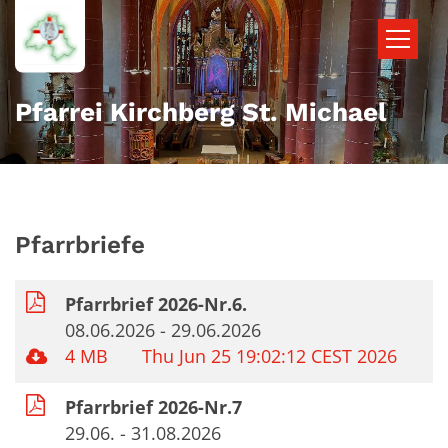
Zum Inhalt springen
Pfarrei Kirchberg St. Michael
Pfarrbriefe
Pfarrbrief 2026-Nr.6.
08.06.2026 - 29.06.2026
4 MB
Thu Jun 25 19:02:12 CEST 2026
Pfarrbrief 2026-Nr.7
29.06. - 31.08.2026