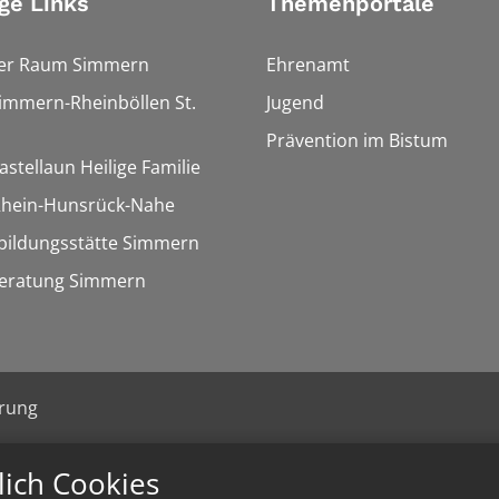
ge Links
Themenportale
ler Raum Simmern
Ehrenamt
Simmern-Rheinböllen St.
Jugend
Prävention im Bistum
astellaun Heilige Familie
 Rhein-Hunsrück-Nahe
bildungsstätte Simmern
eratung Simmern
ärung
lich Cookies