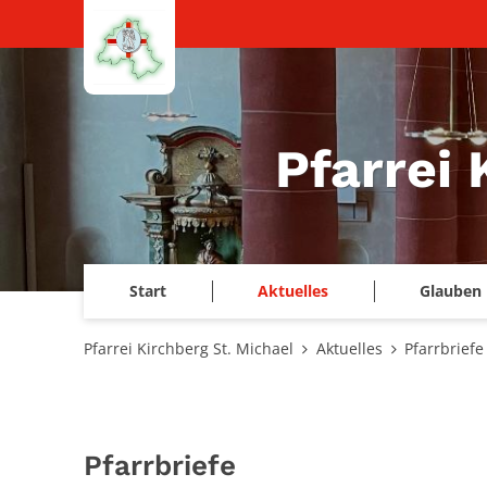
Zum Inhalt springen
Pfarrei 
Start
Aktuelles
Glauben 
Pfarrei Kirchberg St. Michael
Aktuelles
Pfarrbriefe
Pfarrbriefe