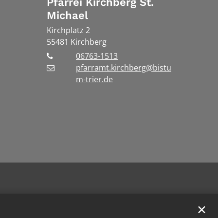
Pfarrei Kirchberg St.
Michael
Kirchplatz 2
55481
Kirchberg
06763-1513
pfarramt.kirchberg@bistu
m-trier.de
✕