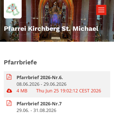
Zum Inhalt springen
Pfarrei Kirchberg St. Michael
Pfarrbriefe
Pfarrbrief 2026-Nr.6.
08.06.2026 - 29.06.2026
4 MB
Thu Jun 25 19:02:12 CEST 2026
Pfarrbrief 2026-Nr.7
29.06. - 31.08.2026