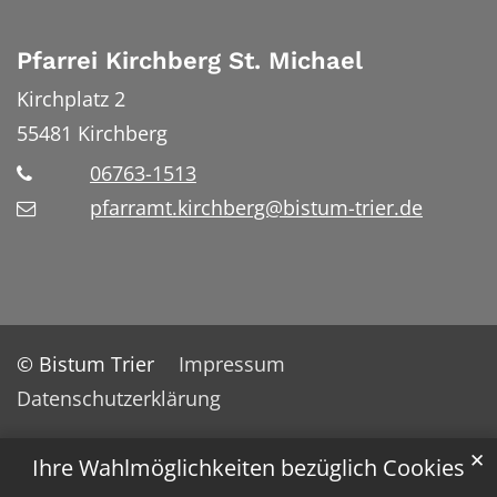
Pfarrei Kirchberg St. Michael
Kirchplatz 2
55481
Kirchberg
06763-1513
pfarramt.kirchberg@bistum-trier.de
© Bistum Trier
Impressum
Datenschutzerklärung
✕
Ihre Wahlmöglichkeiten bezüglich Cookies